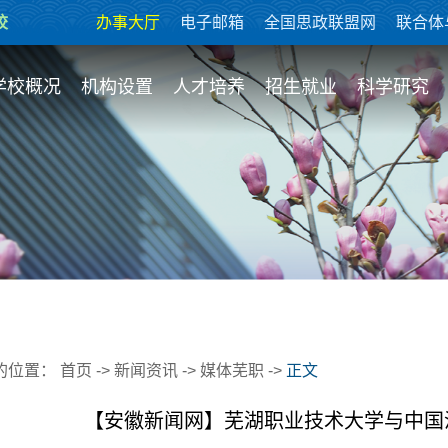
校
办事大厅
电子邮箱
全国思政联盟网
联合体
学校概况
机构设置
人才培养
招生就业
科学研究
的位置：
首页
->
新闻资讯
->
媒体芜职
->
正文
【安徽新闻网】芜湖职业技术大学与中国