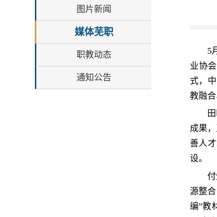
图片新闻
媒体芜职
5
职教动态
业协
通知公告
式，中
教融合
田
成果，
善人才
设。
付
源整合
编”教