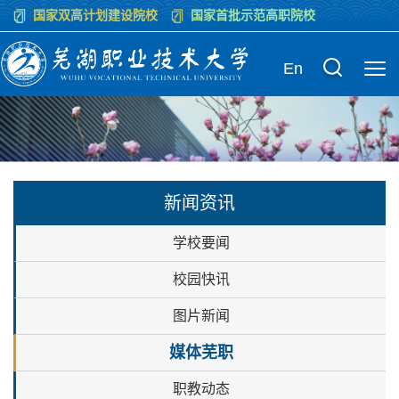
国家双高计划建设院校
国家首批示范高职院校
En
新闻资讯
学校要闻
校园快讯
图片新闻
媒体芜职
职教动态