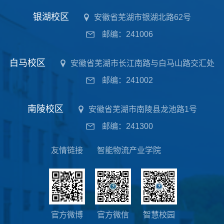
银湖校区
安徽省芜湖市银湖北路62号
邮编：241006
白马校区
安徽省芜湖市长江南路与白马山路交汇处
邮编：241002
南陵校区
安徽省芜湖市南陵县龙池路1号
邮编：241300
友情链接
智能物流产业学院
官方微博
官方微信
智慧校园