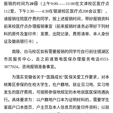
报销的时间为
2
0
日
（上午9:00——11:00在文津校区医疗点
112室，下午2:30——4:30在银湖校区医疗点208会议室），
请报销住院医疗费的同学，按上述报销时间，带好报销资料
前来校医疗点办理报销事宜（前来报销时请务必带好下列材
料的原件及复印件：发票、出院记录、费用清单、本人身份
证及徽商银行卡）。
南陵、白马校区如有需要报销的同学可自行前往镜湖区
市民服务中心，去之前请致电医保办理服务电话0553-
3877924，咨询报销准备事宜。
为落实安徽省关于“医路成长”医保关爱工作要求，对本
统筹区参保的在校大学生，在户籍地、就业见习地、实习地
发生的医疗费用，可按照参保地规定的本地就医医保待遇执
行。具体要求为：以户籍地户口本为证明材料的，需要学生
家庭户口本首页、户主页及本人信息页的复印件资料；以就