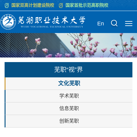
国家双高计划建设院校
国家首批示范高职院校
En
芜职“视”界
文化芜职
学术芜职
信息芜职
创新芜职